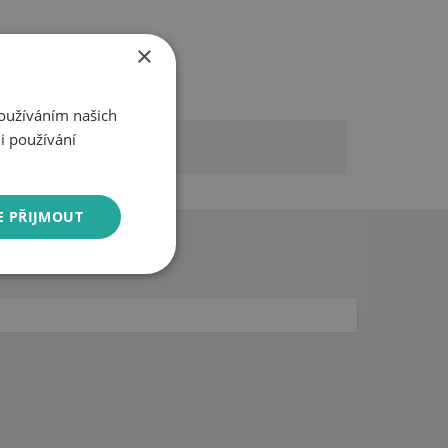
×
Používáním našich
i používání
E PŘIJMOUT