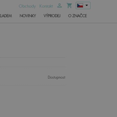
arrow_drop_down
person_outline
shopping_cart
Obchody
Kontakt
KLADEM
NOVINKY
VÝPRODEJ
O ZNAČCE
Dostupnost