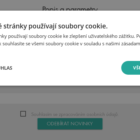
Popis a parametry
 stránky používají soubory cookie.
Parametry produktu
ky používají soubory cookie ke zlepšení uživatelského zážitku. 
 souhlasíte se všemi soubory cookie v souladu s našimi zásadam
Určeno pro
UHLAS
VŠ
Přihlásit se k odběru novinek
Souhlasím se zpracováním osobních údajů.
ODEBÍRAT NOVINKY