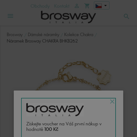
arrow_drop_down
Obchody
Kontakt
person_outline
shopping_cart
menu
search
Brosway
Dámské náramky
Kolekce Chakra
Náramek Brosway CHAKRA BHKB262
close
Získejte voucher na Váš první nákup v
hodnotě
100 Kč