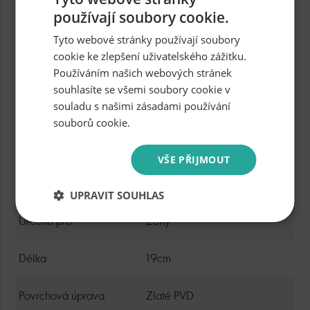
chirurgické oceli 316L
používají soubory cookie.
potažený zlatým PVD povlakem
Tyto webové stránky používají soubory
dekorovaný přívěskem ve tvaru nekonečna, který je
cookie ke zlepšení uživatelského zážitku.
symbolem elegance, krásy a čistoty
Používáním našich webových stránek
ideální pro každodenní nošení a přináší do vašeho
souhlasíte se všemi soubory cookie v
vzhledu jemný, ale výrazný prvek
souladu s našimi zásadami používání
perfektní volba pro ty, kteří hledají stylový a kvalitní
souborů cookie.
doplněk
Dodáváme v originální krabičce značky Brosway
VŠE PŘIJMOUT
Parametry produktu
UPRAVIT SOUHLAS
Určeno pro
Ženy
Délka
19cm
Povrchová úprava
Zlaté PVD