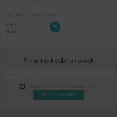
Náhrdelník CHAKRA BHKN160
1330 Kč
shopping_cart
Skladem
Přihlásit se k odběru novinek
Souhlasím se zpracováním osobních údajů.
ODEBÍRAT NOVINKY