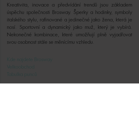
Kreativita, inovace a předvídání trendů jsou základem
úspěchu společnosti Brosway. Šperky a hodinky, symboly
italského stylu, rafinované a jedinečné jako žena, která je
nosí. Sportovní a dynamický jako muž, který je vybírá.
Nekonečné kombinace, které umožňují plně vyjadřovat
svou osobnost stále se měnícímu vzhledu.
Kde najdete Brosway
Velkoobchod
Tabulka punců
Kontaktujte nás
Obchodní podmínky
Reklamační řád
Zpracování osobních údajů
Odstoupení od smlouvy
GPSR