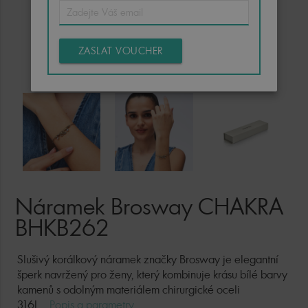
ZASLAT VOUCHER
Náramek Brosway CHAKRA
BHKB262
Slušivý korálkový náramek značky Brosway je elegantní
šperk navržený pro ženy, který kombinuje krásu bílé barvy
kamenů s odolným materiálem chirurgické oceli
316L...
Popis a parametry