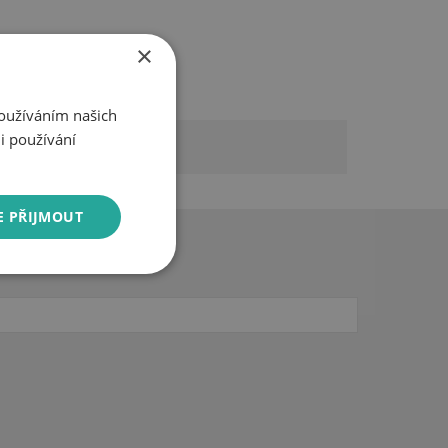
×
Používáním našich
i používání
E PŘIJMOUT