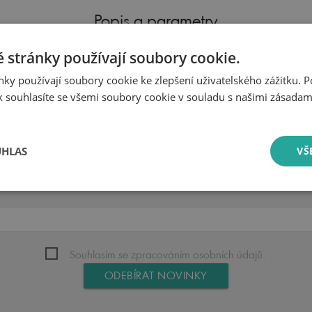
Popis a parametry
 stránky používají soubory cookie.
Parametry produktu
ky používají soubory cookie ke zlepšení uživatelského zážitku. 
 souhlasíte se všemi soubory cookie v souladu s našimi zásadam
Určeno pro
UHLAS
VŠ
Přihlásit se k odběru novinek
Souhlasím se zpracováním osobních údajů.
ODEBÍRAT NOVINKY