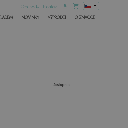
arrow_drop_down
person_outline
shopping_cart
Obchody
Kontakt
KLADEM
NOVINKY
VÝPRODEJ
O ZNAČCE
Dostupnost