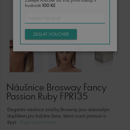
Získejte voucher na Váš první nákup v
hodnotě
100 Kč
ZASLAT VOUCHER
Náušnice Brosway Fancy
Passion Ruby FPR135
Elegantní náušnice značky Brosway jsou dokonalým
doplňkem pro každou ženu, která ocení jemnost a
třpyt...
Popis a parametry