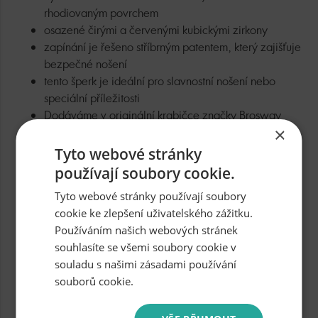
rhodiovaným povrchem
osazené čirými a červenými kubickými zirkony
zapínání je řešeno stříbrným patentem, který zajišťuje
bezpečné nošení
tento šperk je ideální pro slavnostní nošení nebo
speciální příležitosti
Dodáváme v originální krabičce značky Brosway
×
Tyto webové stránky
Parametry produktu
používají soubory cookie.
Určeno pro
Ženy
Tyto webové stránky používají soubory
cookie ke zlepšení uživatelského zážitku.
Používáním našich webových stránek
Osazení
Cubic zirkon
souhlasíte se všemi soubory cookie v
souladu s našimi zásadami používání
Váha stříbra
2,90g
souborů cookie.
Rozměr
20mm