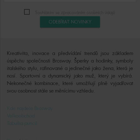
Souhlasím se zpracováním osobních údajů.
ODEBÍRAT NOVINKY
Kreativita, inovace a předvídání trendů jsou základem
úspěchu společnosti Brosway. Šperky a hodinky, symboly
italského stylu, rafinované a jedinečné jako žena, která je
nosí. Sportovní a dynamický jako muž, který je vybírá.
Nekonečné kombinace, které umožňují plně vyjadřovat
svou osobnost stále se měnícímu vzhledu.
Kde najdete Brosway
Velkoobchod
Tabulka punců