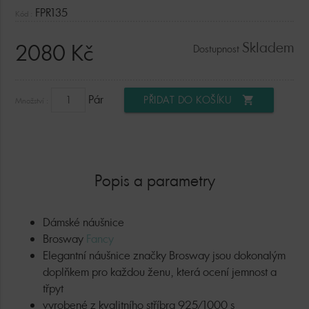
FPR135
Kód :
Skladem
2080 Kč
Dostupnost
Pár
PŘIDAT DO KOŠÍKU
shopping_cart
Množství :
Popis a parametry
Dámské náušnice
Brosway
Fancy
Elegantní náušnice značky Brosway jsou dokonalým
doplňkem pro každou ženu, která ocení jemnost a
třpyt
vyrobené z kvalitního stříbra 925/1000 s