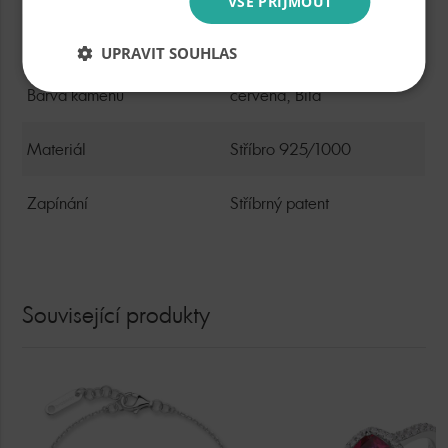
VŠE PŘIJMOUT
Povrchová úprava
Rhodiováno
UPRAVIT SOUHLAS
Barva kamenů
červená, Bílá
Materiál
Stříbro 925/1000
Zapínání
Stříbrný patent
Související produkty