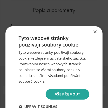
Popis a parametry
×
Tyto webové stránky
Parametry produktu
používají soubory cookie.
Určeno pro
Tyto webové stránky používají soubory
cookie ke zlepšení uživatelského zážitku.
Používáním našich webových stránek
souhlasíte se všemi soubory cookie v
souladu s našimi zásadami používání
Přihlásit se k odběru novinek
souborů cookie.
VŠE PŘIJMOUT
Souhlasím se zpracováním osobních údajů.
UPRAVIT SOUHLAS