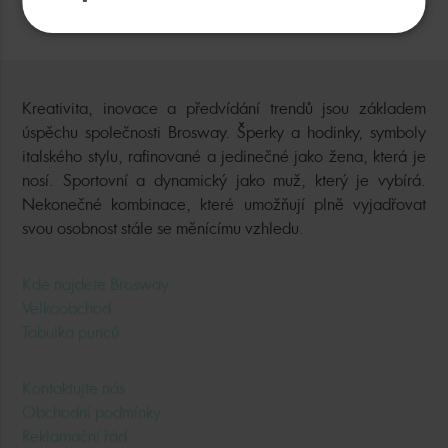
ODEBÍRAT NOVINKY
Kreativita, inovace a předvídání trendů jsou základem
úspěchu společnosti Brosway. Šperky a hodinky, symboly
italského stylu, rafinované a jedinečné jako žena, která je
nosí. Sportovní a dynamický jako muž, který je vybírá.
Nekonečné kombinace, které umožňují plně vyjadřovat
svou osobnost stále se měnícímu vzhledu.
Kde najdete Brosway
Velkoobchod
Tabulka punců
Kontaktujte nás
Obchodní podmínky
Reklamační řád