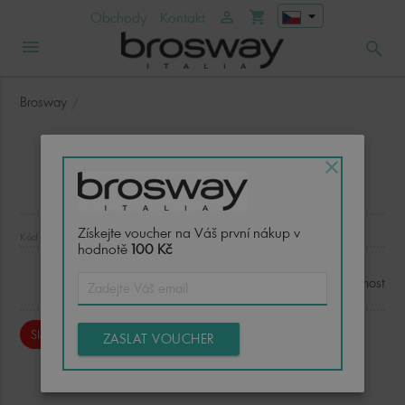
arrow_drop_down
Obchody
Kontakt
person_outline
shopping_cart
menu
search
Brosway
close
Získejte voucher na Váš první nákup v
Kód :
hodnotě
100 Kč
Dostupnost
Sleva 100%
ZASLAT VOUCHER