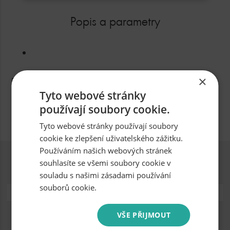
Popis a parametry
×
Parametry produktu
Tyto webové stránky
používají soubory cookie.
Určeno pro
Tyto webové stránky používají soubory
cookie ke zlepšení uživatelského zážitku.
Používáním našich webových stránek
souhlasíte se všemi soubory cookie v
Přihlásit se k odběru novinek
souladu s našimi zásadami používání
souborů cookie.
VŠE PŘIJMOUT
Souhlasím se zpracováním osobních údajů.