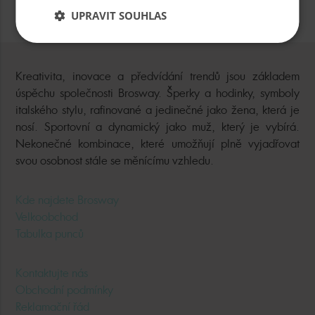
ODEBÍRAT NOVINKY
UPRAVIT SOUHLAS
Kreativita, inovace a předvídání trendů jsou základem
úspěchu společnosti Brosway. Šperky a hodinky, symboly
italského stylu, rafinované a jedinečné jako žena, která je
nosí. Sportovní a dynamický jako muž, který je vybírá.
Nekonečné kombinace, které umožňují plně vyjadřovat
svou osobnost stále se měnícímu vzhledu.
Kde najdete Brosway
Velkoobchod
Tabulka punců
Kontaktujte nás
Obchodní podmínky
Reklamační řád