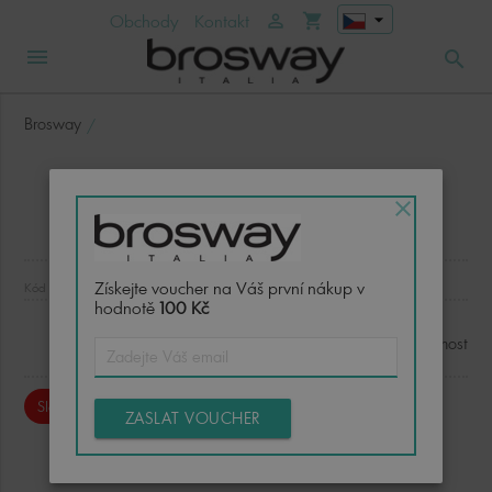
arrow_drop_down
Obchody
Kontakt
person_outline
shopping_cart
menu
search
Brosway
close
Získejte voucher na Váš první nákup v
Kód :
hodnotě
100 Kč
Dostupnost
Sleva 100%
ZASLAT VOUCHER