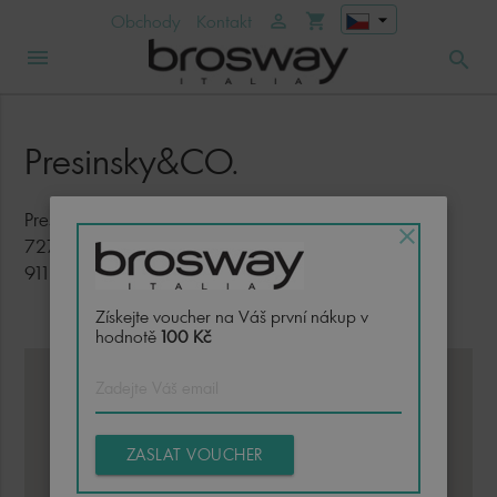
arrow_drop_down
Obchody
Kontakt
person_outline
shopping_cart
menu
search
Presinsky&CO.
Presinsky&CO.
close
7271 Belá - OC Laugarício
911 01 Trenčín
Získejte voucher na Váš první nákup v
hodnotě
100 Kč
ZASLAT VOUCHER