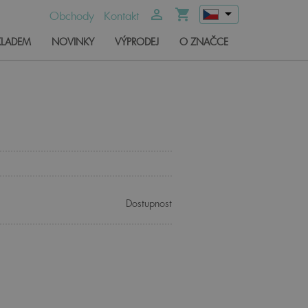
arrow_drop_down
person_outline
shopping_cart
Obchody
Kontakt
KLADEM
NOVINKY
VÝPRODEJ
O ZNAČCE
Dostupnost