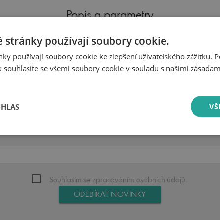
Popis a parametry
 stránky používají soubory cookie.
Parametry produktu
ky používají soubory cookie ke zlepšení uživatelského zážitku. 
 souhlasíte se všemi soubory cookie v souladu s našimi zásadam
Určeno pro
UHLAS
VŠ
Přihlásit se k odběru novinek
Souhlasím se zpracováním osobních údajů.
ODEBÍRAT NOVINKY