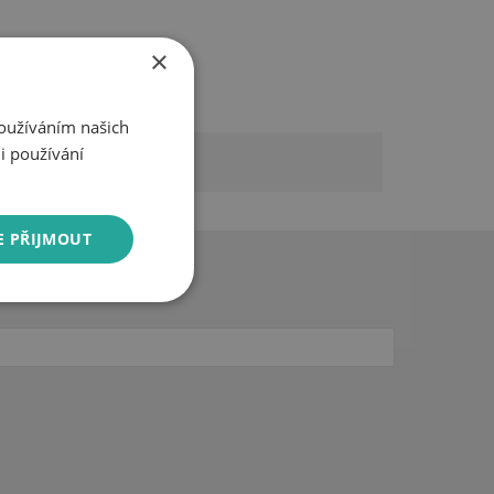
×
Používáním našich
i používání
E PŘIJMOUT