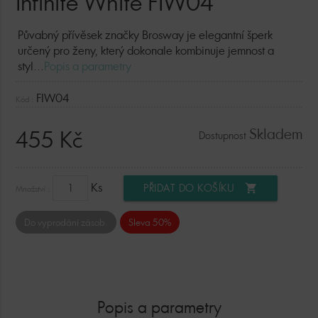
Infinite White FIW04
Půvabný přívěsek značky Brosway je elegantní šperk
určený pro ženy, který dokonale kombinuje jemnost a
styl...
Popis a parametry
FIW04
Kód :
Skladem
455 Kč
Dostupnost
Ks
PŘIDAT DO KOŠÍKU
shopping_cart
Množství :
Do vyprodání zásob.
Sleva 50%
Popis a parametry