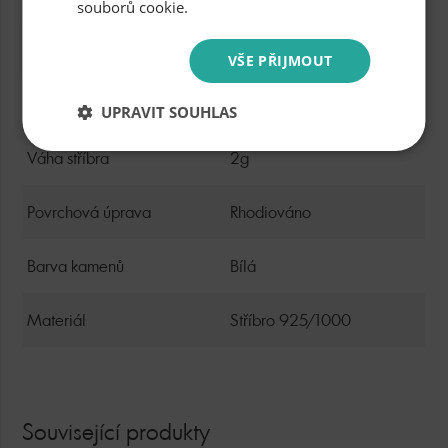
souborů cookie.
Osazení
Cubic zirkon
VŠE PŘIJMOUT
Průměr
11mm
UPRAVIT SOUHLAS
Váha stříbra
2g
Povrchová úprava
Rhodiováno
Barva kamenů
Bílá
Materiál
Stříbro 925/1000
Související produkty