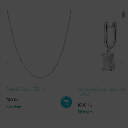
D
Řetízek Fancy FZB01
Single náušnice Fancy Infin
FIW12
740 Kč
shopping_cart
1030 Kč
Skladem
Skladem