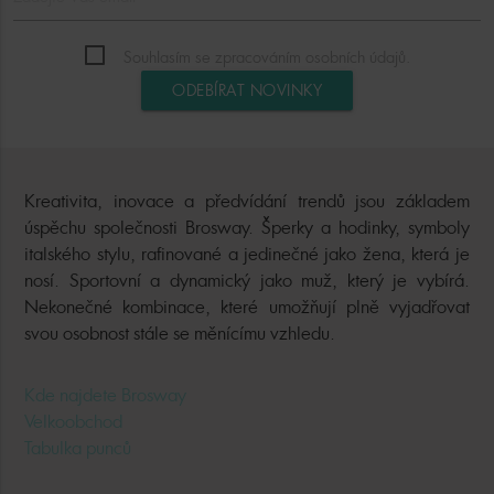
Souhlasím se zpracováním osobních údajů.
ODEBÍRAT NOVINKY
Kreativita, inovace a předvídání trendů jsou základem
úspěchu společnosti Brosway. Šperky a hodinky, symboly
italského stylu, rafinované a jedinečné jako žena, která je
nosí. Sportovní a dynamický jako muž, který je vybírá.
Nekonečné kombinace, které umožňují plně vyjadřovat
svou osobnost stále se měnícímu vzhledu.
Kde najdete Brosway
Velkoobchod
Tabulka punců