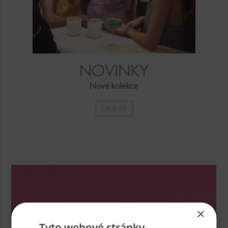
NOVINKY
Nové kolekce
OBJEVIT
×
Tyto webové stránky